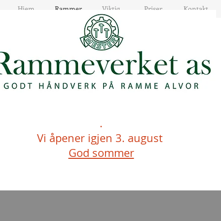
Hjem
Rammer
Viktig
Priser
Kontakt
.
Vi åpener igjen 3. august
God sommer